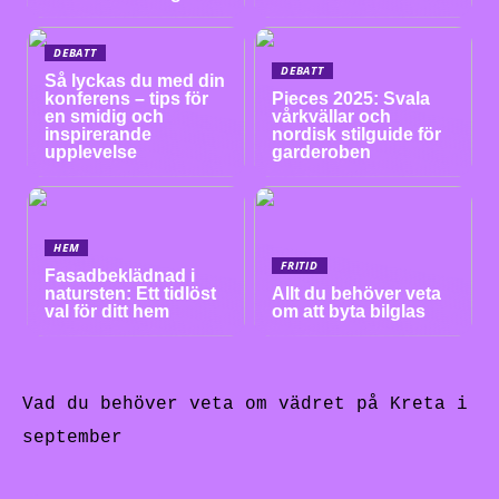
DEBATT
DEBATT
Så lyckas du med din
konferens – tips för
Pieces 2025: Svala
en smidig och
vårkvällar och
inspirerande
nordisk stilguide för
upplevelse
garderoben
HEM
FRITID
Fasadbeklädnad i
natursten: Ett tidlöst
Allt du behöver veta
val för ditt hem
om att byta bilglas
Vad du behöver veta om vädret på Kreta i
september