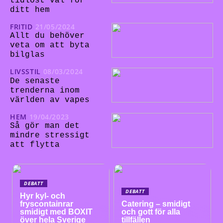
tidlöst val för
ditt hem
FRITID
21/05/2024
Allt du behöver
veta om att byta
bilglas
LIVSSTIL
08/03/2024
De senaste
trenderna inom
världen av vapes
HEM
19/04/2023
Så gör man det
mindre stressigt
att flytta
DEBATT
DEBATT
Hyr kyl- och
fryscontainrar
Catering – smidigt
smidigt med BOXIT
och gott för alla
över hela Sverige
tillfällen