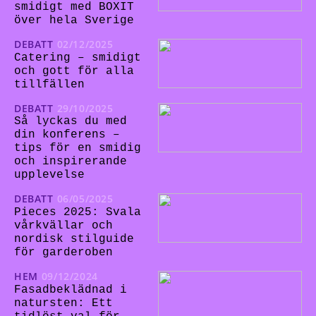
smidigt med BOXIT
över hela Sverige
DEBATT
02/12/2025
Catering – smidigt
och gott för alla
tillfällen
DEBATT
29/10/2025
Så lyckas du med
din konferens –
tips för en smidig
och inspirerande
upplevelse
DEBATT
06/05/2025
Pieces 2025: Svala
vårkvällar och
nordisk stilguide
för garderoben
HEM
09/12/2024
Fasadbeklädnad i
natursten: Ett