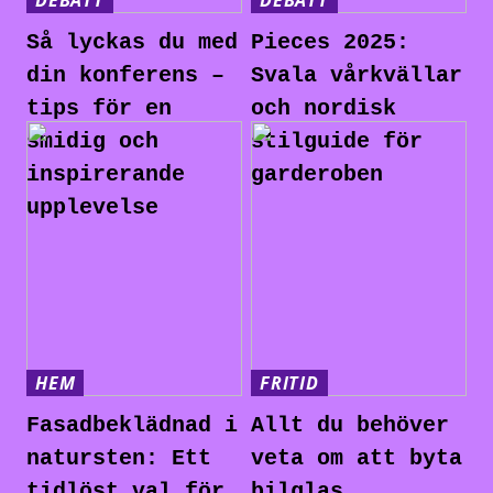
DEBATT
DEBATT
Så lyckas du med
Pieces 2025:
din konferens –
Svala vårkvällar
tips för en
och nordisk
smidig och
stilguide för
inspirerande
garderoben
upplevelse
HEM
FRITID
Fasadbeklädnad i
Allt du behöver
natursten: Ett
veta om att byta
tidlöst val för
bilglas