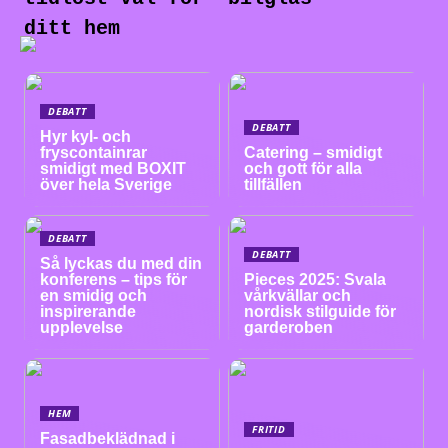
ditt hem
DEBATT
DEBATT
Hyr kyl- och
fryscontainrar
Catering – smidigt
smidigt med BOXIT
och gott för alla
över hela Sverige
tillfällen
DEBATT
DEBATT
Så lyckas du med din
konferens – tips för
Pieces 2025: Svala
en smidig och
vårkvällar och
inspirerande
nordisk stilguide för
upplevelse
garderoben
HEM
FRITID
Fasadbeklädnad i