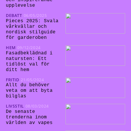
och inspirerande
upplevelse
DEBATT
06/05/2025
Pieces 2025: Svala
vårkvällar och
nordisk stilguide
för garderoben
HEM
09/12/2024
Fasadbeklädnad i
natursten: Ett
tidlöst val för
ditt hem
FRITID
21/05/2024
Allt du behöver
veta om att byta
bilglas
LIVSSTIL
08/03/2024
De senaste
trenderna inom
världen av vapes