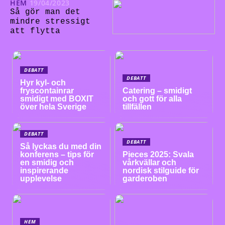
HEM
19/04/2023
Så gör man det
mindre stressigt
att flytta
DEBATT
DEBATT
Hyr kyl- och
fryscontainrar
Catering – smidigt
smidigt med BOXIT
och gott för alla
över hela Sverige
tillfällen
DEBATT
DEBATT
Så lyckas du med din
konferens – tips för
Pieces 2025: Svala
en smidig och
vårkvällar och
inspirerande
nordisk stilguide för
upplevelse
garderoben
HEM