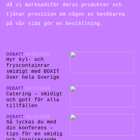
då vi marknadsför deras produkter och
tjänar provision om någon av besökarna
på vår sida gör en beställning.
DEBATT
09/02/2026
Hyr kyl- och
fryscontainrar
smidigt med BOXIT
över hela Sverige
DEBATT
02/12/2025
Catering – smidigt
och gott för alla
tillfällen
DEBATT
29/10/2025
Så lyckas du med
din konferens –
tips för en smidig