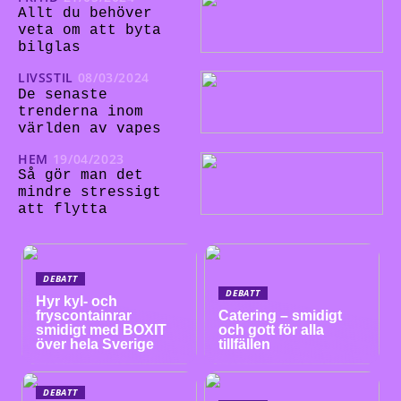
Allt du behöver
veta om att byta
bilglas
LIVSSTIL
08/03/2024
De senaste
trenderna inom
världen av vapes
HEM
19/04/2023
Så gör man det
mindre stressigt
att flytta
DEBATT
DEBATT
Hyr kyl- och
fryscontainrar
Catering – smidigt
smidigt med BOXIT
och gott för alla
över hela Sverige
tillfällen
DEBATT