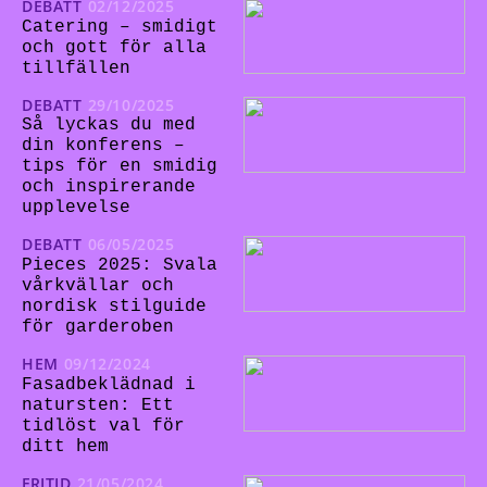
DEBATT
02/12/2025
Catering – smidigt
och gott för alla
tillfällen
DEBATT
29/10/2025
Så lyckas du med
din konferens –
tips för en smidig
och inspirerande
upplevelse
DEBATT
06/05/2025
Pieces 2025: Svala
vårkvällar och
nordisk stilguide
för garderoben
HEM
09/12/2024
Fasadbeklädnad i
natursten: Ett
tidlöst val för
ditt hem
FRITID
21/05/2024