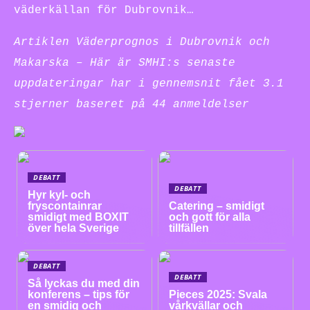
väderkällan för Dubrovnik…
Artiklen Väderprognos i Dubrovnik och
Makarska – Här är SMHI:s senaste
uppdateringar har i gennemsnit fået
3.1
stjerner baseret på
44
anmeldelser
DEBATT
DEBATT
Hyr kyl- och
fryscontainrar
Catering – smidigt
smidigt med BOXIT
och gott för alla
över hela Sverige
tillfällen
DEBATT
DEBATT
Så lyckas du med din
konferens – tips för
Pieces 2025: Svala
en smidig och
vårkvällar och