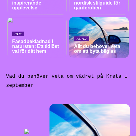
inspirerande
nordisk stilguide för
upplevelse
garderoben
HEM
FRITID
Fasadbeklädnad i
natursten: Ett tidlöst
Allt du behöver veta
val för ditt hem
om att byta bilglas
Vad du behöver veta om vädret på Kreta i
september