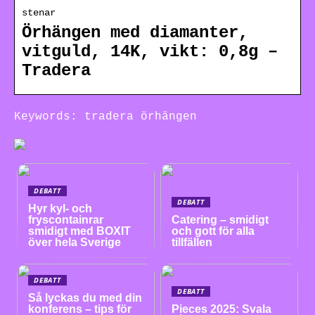
stenar
Örhängen med diamanter,
vitguld, 14K, vikt: 0,8g –
Tradera
Keywords: tradera örhängen
DEBATT
DEBATT
Hyr kyl- och
fryscontainrar
Catering – smidigt
smidigt med BOXIT
och gott för alla
över hela Sverige
tillfällen
DEBATT
DEBATT
Så lyckas du med din
konferens – tips för
Pieces 2025: Svala