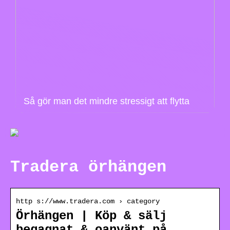
Så gör man det mindre stressigt att flytta
Tradera örhängen
http s://www.tradera.com › category
Örhängen | Köp & sälj
begagnat & oanvänt på