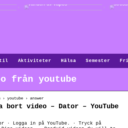
världen av vapes
stressi
til
Aktiviteter
Hälsa
Semester
Fr
eo från youtube
m › youtube › answer
a bort video – Dator – YouTube
or · Logga in på YouTube. · Tryck på