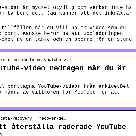
e-sidan är mycket otydlig och verkar inte ha
an ta bort det. Jag känner att det inkräktar
 tillfällen när du vill ha en video som du
p bort. Kanske beror på att uppladdningen
ycket av en tanke och en sporre för en stund
ers › kan-du-fa-en-youtube-vid…
utube-video nedtagen när du är
ll borttagna YouTube-videor från arkivetDel
å några av villkoren för YouTube för att
 data-recovery › recover-de…
tt återställa raderade YouTube-
g