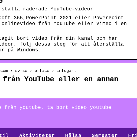
rställa raderade YouTube-videor
soft 365,PowerPoint 2021 eller PowerPoint
 onlinevideo från YouTube eller Vimeo i en
tagit bort video från din kanal och har
ideor, följ dessa steg för att återställa
or på Windows.
.com › sv-se › office › infoga-…
 från YouTube eller en annan
o från youtube, ta bort video youtube
til
Aktiviteter
Hälsa
Semester
Fr