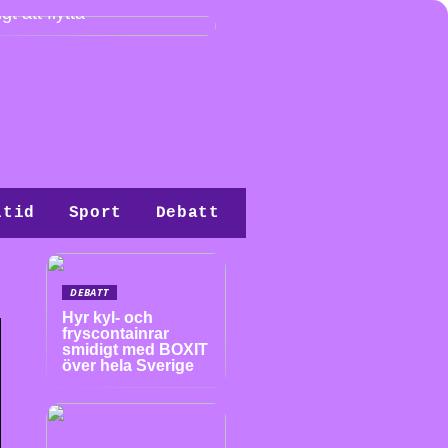
gt att flytta
itid
Sport
Debatt
DEBATT
Hyr kyl- och
fryscontainrar
smidigt med BOXIT
över hela Sverige