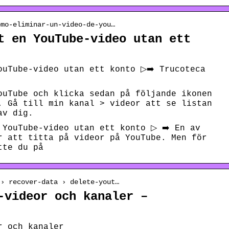
omo-eliminar-un-video-de-you…
t en YouTube-video utan ett
ouTube-video utan ett konto ▷➡️ Trucoteca
ouTube och klicka sedan på följande ikonen
. Gå till min kanal > videor att se listan
av dig.
 YouTube-video utan ett konto ▷ ➡️ En av
r att titta på videor på YouTube. Men för
tte du på
 › recover-data › delete-yout…
-videor och kanaler –
r och kanaler