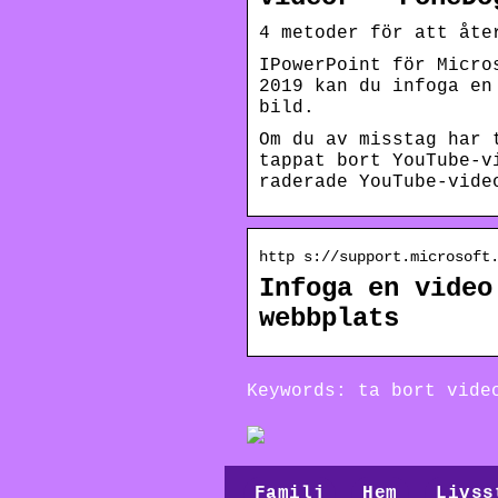
4 metoder för att åte
IPowerPoint för Micro
2019 kan du infoga en
bild.
Om du av misstag har 
tappat bort YouTube-v
raderade YouTube-vide
http s://support.microsoft
Infoga en video
webbplats
Keywords: ta bort vide
Familj
Hem
Livss