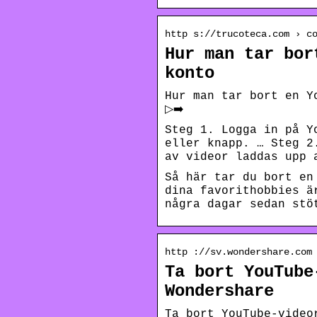
http s://trucoteca.com › c
Hur man tar bor
konto
Hur man tar bort en Y
▷➡️
Steg 1. Logga in på Y
eller knapp. … Steg 2
av videor laddas upp 
Så här tar du bort en
dina favorithobbies ä
några dagar sedan stö
http ://sv.wondershare.com
Ta bort YouTube
Wondershare
Ta bort YouTube-video