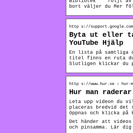
Bibliotek “” följt av
bort väljer du Mer fö
http s://support.google.co
Byta ut eller t
YouTube Hjälp
En lista på samtliga 
titel finns en ruta d
Slutligen klickar du 
http s://www.hur.se › hur-
Hur man raderar
Leta upp videon du vi
placeras bredvid det 
öppnas och klicka på 
Det händer att videos
och pinsamma. Lär dig