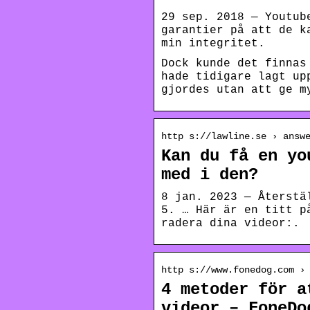
29 sep. 2018 — Youtub
garantier på att de k
min integritet.
Dock kunde det finnas
hade tidigare lagt up
gjordes utan att ge m
http s://lawline.se › answ
Kan du få en yo
med i den?
8 jan. 2023 — Återstä
5. … Här är en titt p
radera dina videor:.
http s://www.fonedog.com ›
4 metoder för a
videor – FoneDo