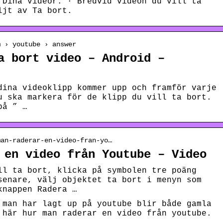
 Dina videor. · Bredvid videon du vill ta
ljt av Ta bort.
m › youtube › answer
a bort video – Android –
dina videoklipp kommer upp och framför varje
u ska markera för de klipp du vill ta bort.
på ” …
man-raderar-en-video-fran-yo…
 en video från Youtube – Video
ll ta bort, klicka på symbolen tre poäng
senare, välj objektet ta bort i menyn som
knappen Radera …
 man har lagt up på youtube blir både gamla
 här hur man raderar en video från youtube.