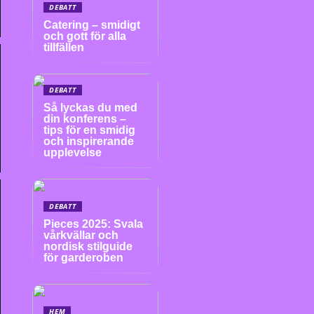
DEBATT
Catering – smidigt
och gott för alla
tillfällen
DEBATT
Så lyckas du med
din konferens –
tips för en smidig
och inspirerande
upplevelse
DEBATT
Pieces 2025: Svala
vårkvällar och
nordisk stilguide
för garderoben
HEM