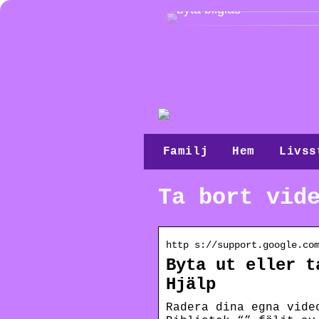
byta bilglas
Familj
Hem
Livss
Ta bort vid
http s://support.google.co
Byta ut eller t
Hjälp
Radera dina egna vide