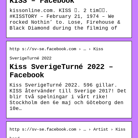
KISS – Facebook
kissonline.com. KISS 󱙄. 2 tim󰞋󰟠.
#KISSTORY – February 21, 1974 – We
rocked Nothin’ to. Lose, Firehouse &
Black Diamond during the filming of
http s://sv-se.facebook.com › … › Kiss
SverigeTurné 2022
Kiss SverigeTurné 2022 –
Facebook
Kiss SverigeTurné 2022. 596 gillar.
KISS återvänder till Sverige 2017! Det
blir två spelningar i vårt rike!
Stockholm den 6e maj och Göteborg den
10e…
http s://sv-se.facebook.com › … › Artist › Kiss