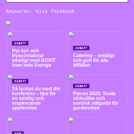
Keywords: kiss facebook
DEBATT
DEBATT
Hyr kyl- och
fryscontainrar
Catering – smidigt
smidigt med BOXIT
och gott för alla
över hela Sverige
tillfällen
DEBATT
DEBATT
Så lyckas du med din
konferens – tips för
Pieces 2025: Svala
en smidig och
vårkvällar och
inspirerande
nordisk stilguide för
upplevelse
garderoben
HEM