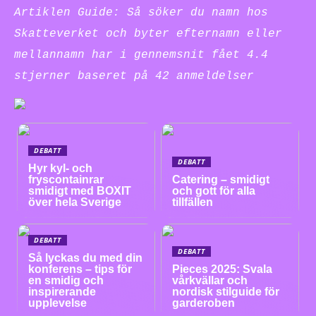
Artiklen Guide: Så söker du namn hos
Skatteverket och byter efternamn eller
mellannamn har i gennemsnit fået
4.4
stjerner baseret på
42
anmeldelser
DEBATT
DEBATT
Hyr kyl- och
fryscontainrar
Catering – smidigt
smidigt med BOXIT
och gott för alla
över hela Sverige
tillfällen
DEBATT
DEBATT
Så lyckas du med din
konferens – tips för
Pieces 2025: Svala
en smidig och
vårkvällar och
inspirerande
nordisk stilguide för
upplevelse
garderoben