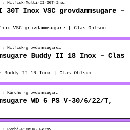
m › Nilfisk-Multi-II-30T-Ino…
I 30T Inox VSC grovdammsugare –
Inox VSC grovdammsugare | Clas Ohlson
m › Nilfisk-grovdammsugare…
msugare Buddy II 18 Inox – Clas
e Buddy II 18 Inox | Clas Ohlson
m › Kärcher-grovdammsugar…
msugare WD 6 PS V-30/6/22/T,
m › Ryobi-R18WDV-0-grov…