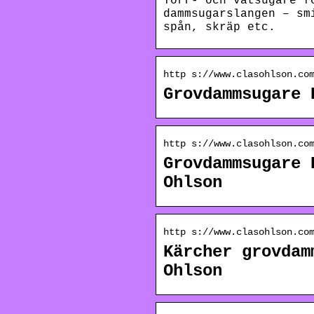
Torr- och våtsugare f
dammsugarslangen – sm
spån, skräp etc.
http s://www.clasohlson.co
Grovdammsugare 
http s://www.clasohlson.co
Grovdammsugare 
Ohlson
http s://www.clasohlson.co
Kärcher grovdam
Ohlson