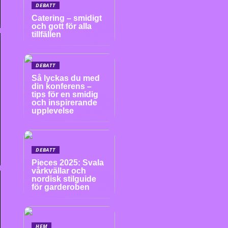
DEBATT
Catering – smidigt
och gott för alla
tillfällen
DEBATT
Så lyckas du med
din konferens –
tips för en smidig
och inspirerande
upplevelse
DEBATT
Pieces 2025: Svala
vårkvällar och
nordisk stilguide
för garderoben
HEM