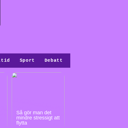
itid
Sport
Debatt
Så gör man det
mindre stressigt att
flytta