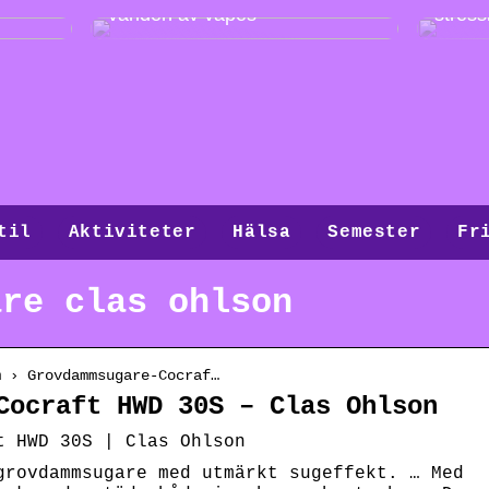
världen av vapes
stressi
til
Aktiviteter
Hälsa
Semester
Fr
are clas ohlson
m › Grovdammsugare-Cocraf…
Cocraft HWD 30S – Clas Ohlson
t HWD 30S | Clas Ohlson
grovdammsugare med utmärkt sugeffekt. … Med