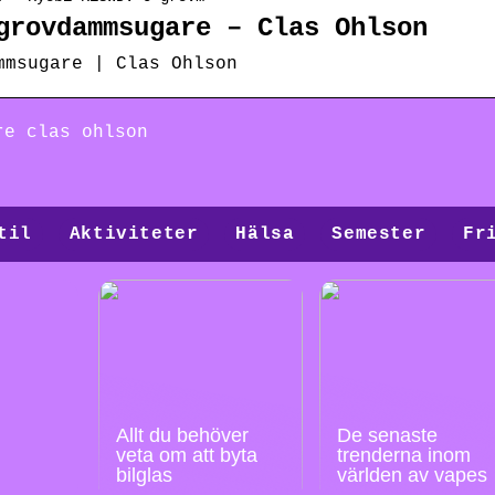
grovdammsugare – Clas Ohlson
mmsugare | Clas Ohlson
re clas ohlson
til
Aktiviteter
Hälsa
Semester
Fr
Allt du behöver
De senaste
veta om att byta
trenderna inom
bilglas
världen av vapes