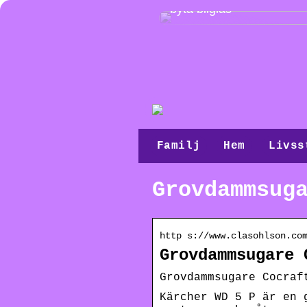
byta bilglas
Familj
Hem
Livss
Grovdammsug
http s://www.clasohlson.co
Grovdammsugare 
Grovdammsugare Cocraf
Kärcher WD 5 P är en 