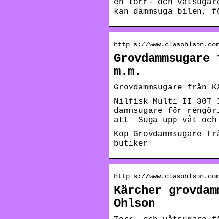
en torr- och våtsugar
kan dammsuga bilen, f
http s://www.clasohlson.co
Grovdammsugare 
m.m.
Grovdammsugare från K
Nilfisk Multi II 30T 
dammsugare för rengör
att: Suga upp våt och
Köp Grovdammsugare fr
butiker
http s://www.clasohlson.co
Kärcher grovdam
Ohlson