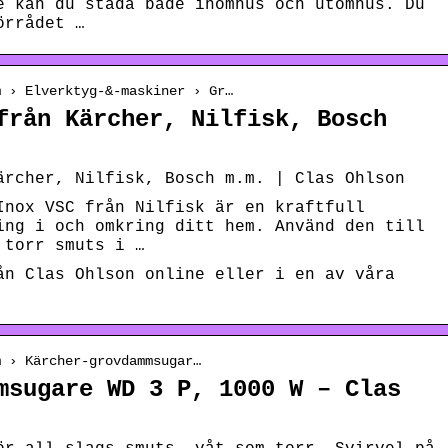
e kan du städa både inomhus och utomhus. Du
örrådet …
m › Elverktyg-&-maskiner › Gr…
från Kärcher, Nilfisk, Bosch
ärcher, Nilfisk, Bosch m.m. | Clas Ohlson
Inox VSC från Nilfisk är en kraftfull
ing i och omkring ditt hem. Använd den till
 torr smuts i …
ån Clas Ohlson online eller i en av våra
m › Kärcher-grovdammsugar…
msugare WD 3 P, 1000 W – Clas