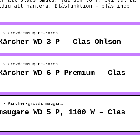
ör all slags smuts, våt som torr. Svirvel på
idig att hantera. Blåsfunktion – blås ihop
m › Grovdammsugare-Kärch…
Kärcher WD 3 P – Clas Ohlson
m › Grovdammsugare-Kärch…
Kärcher WD 6 P Premium – Clas
m › Kärcher-grovdammsugar…
msugare WD 5 P, 1100 W – Clas