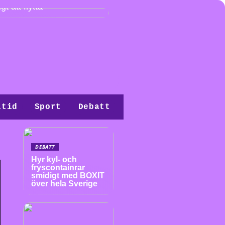
gt att flytta
itid
Sport
Debatt
DEBATT
Hyr kyl- och
fryscontainrar
smidigt med BOXIT
över hela Sverige