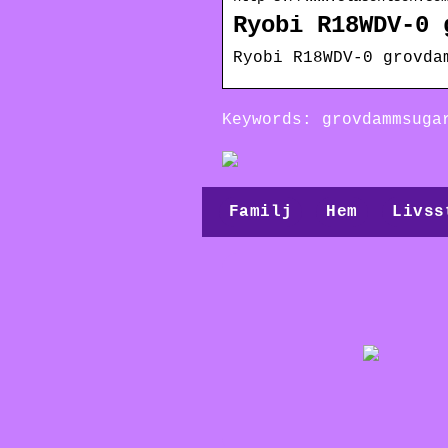
Ryobi R18WDV-0 
Ryobi R18WDV-0 grovda
Keywords: grovdammsuga
Familj
Hem
Livss