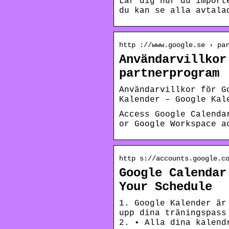
Lär dig hur du import
du kan se alla avtala
http ://www.google.se › pa
Användarvillkor
partnerprogram
Användarvillkor för G
Kalender – Google Kal
Access Google Calenda
or Google Workspace a
http s://accounts.google.c
Google Calendar
Your Schedule
1. Google Kalender är
upp dina träningspass
2. • Alla dina kalend