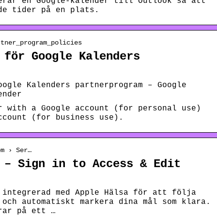
erar en Google-kalender till Outlook så att
de tider på en plats.
rtner_program_policies
 för Google Kalenders
oogle Kalenders partnerprogram – Google
ender
r with a Google account (for personal use)
ccount (for business use).
om › Ser…
 – Sign in to Access & Edit
 integrerad med Apple Hälsa för att följa
 och automatiskt markera dina mål som klara.
rar på ett …