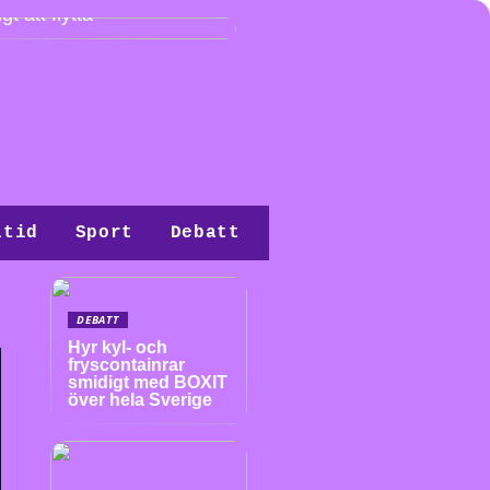
gt att flytta
itid
Sport
Debatt
DEBATT
Hyr kyl- och
fryscontainrar
smidigt med BOXIT
över hela Sverige