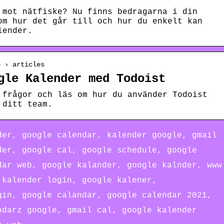
 mot nätfiske? Nu finns bedragarna i din
om hur det går till och hur du enkelt kan
lender.
p › articles
gle Kalender med Todoist
 frågor och läs om hur du använder Todoist
 ditt team.
der, google calendar, kalender google, gmail
der, google cal, google schedule, google
dar web, google kalander, google kalnder, www
 kalender login, google kalener,
gin, google calandar, google calendar 2021,
ndarz google, gmail cal, google kalender