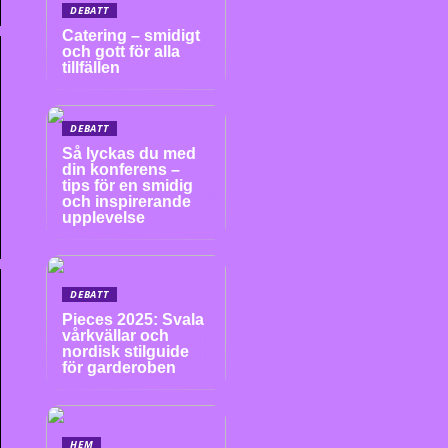
DEBATT
Catering – smidigt
och gott för alla
tillfällen
DEBATT
Så lyckas du med
din konferens –
tips för en smidig
och inspirerande
upplevelse
DEBATT
Pieces 2025: Svala
vårkvällar och
nordisk stilguide
för garderoben
HEM