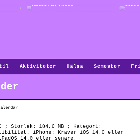
världen av vapes
stressi
til
Aktiviteter
Hälsa
Semester
Fr
nder
calendar
C ; Storlek: 184,6 MB ; Kategori:
tibilitet. iPhone: Kräver iOS 14.0 eller
iPadOS 14.0 eller senare.