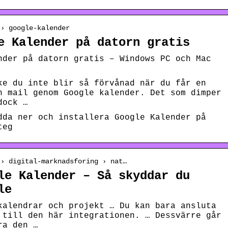
 › google-kalender
e Kalender på datorn gratis
nder på datorn gratis – Windows PC och Mac
ke du inte blir så förvånad när du får en
n mail genom Google kalender. Det som dimper
dock …
dda ner och installera Google Kalender på
teg
 › digital-marknadsforing › nat…
le Kalender – Så skyddar du
le
kalendrar och projekt … Du kan bara ansluta
 till den här integrationen. … Dessvärre går
ra den …