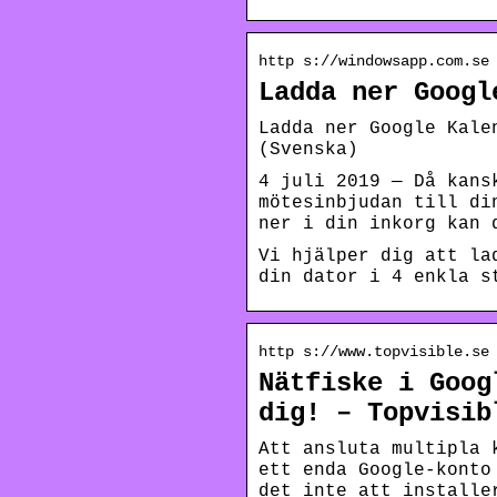
http s://windowsapp.com.se
Ladda ner Googl
Ladda ner Google Kale
(Svenska)
4 juli 2019 — Då kans
mötesinbjudan till di
ner i din inkorg kan 
Vi hjälper dig att la
din dator i 4 enkla s
http s://www.topvisible.se
Nätfiske i Goog
dig! – Topvisib
Att ansluta multipla 
ett enda Google-konto
det inte att installe