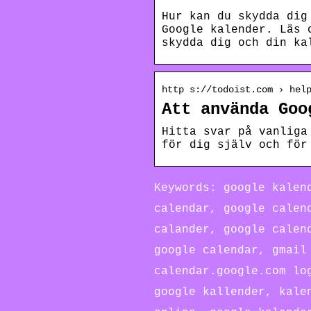
Hur kan du skydda dig
Google kalender. Läs 
skydda dig och din ka
http s://todoist.com › hel
Att använda Goo
Hitta svar på vanliga
för dig själv och för
Keywords: google kalen
calendar, google calen
calander, google calen
google calendar, gmail
calendar.google.com lo
google kallender, kale