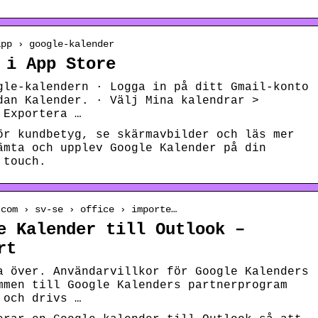
app › google-kalender
 i App Store
gle-kalendern · Logga in på ditt Gmail-konto
dan Kalender. · Välj Mina kalendrar >
 Exportera …
ör kundbetyg, se skärmavbilder och läs mer
ämta och upplev Google Kalender på din
 touch.
.com › sv-se › office › importe…
e Kalender till Outlook –
rt
a över. Användarvillkor för Google Kalenders
mmen till Google Kalenders partnerprogram
 och drivs …