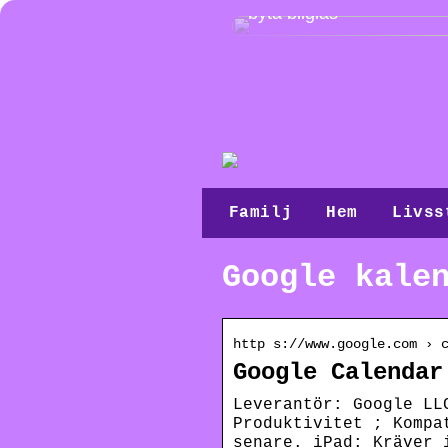
byta bilglas
Familj
Hem
Livss
Google kale
http s://www.google.com › 
Google Calendar
Leverantör: Google LL
Produktivitet ; Kompa
senare. iPad: Kräver 