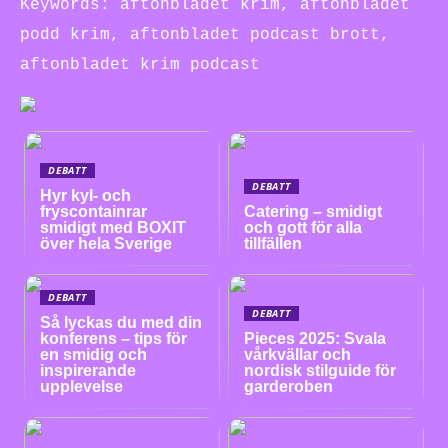
Keywords: aftonbladet krim, aftonbladet
podd krim, aftonbladet podcast brott,
aftonbladet krim podcast
DEBATT
DEBATT
Hyr kyl- och
fryscontainrar
Catering – smidigt
smidigt med BOXIT
och gott för alla
över hela Sverige
tillfällen
DEBATT
DEBATT
Så lyckas du med din
konferens – tips för
Pieces 2025: Svala
en smidig och
vårkvällar och
inspirerande
nordisk stilguide för
upplevelse
garderoben