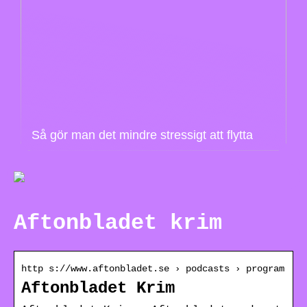
Så gör man det mindre stressigt att flytta
Aftonbladet krim
http s://www.aftonbladet.se › podcasts › program
Aftonbladet Krim